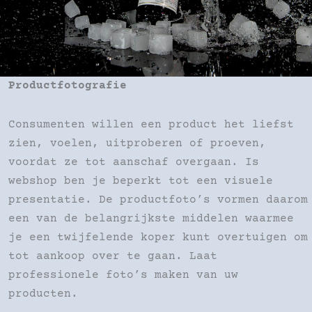
Productfotografie
Consumenten willen een product het liefst
zien, voelen, uitproberen of proeven,
voordat ze tot aanschaf overgaan. Is
webshop ben je beperkt tot een visuele
presentatie. De productfoto’s vormen daarom
een van de belangrijkste middelen waarmee
je een twijfelende koper kunt overtuigen om
tot aankoop over te gaan. Laat
professionele foto’s maken van uw
producten.