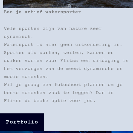
Ben je actief watersporter
Vele sporten zijn van nature zeer
dynamisch.
Watersport is hier geen uitzondering in.
Sporten als surfen, zeilen, kanoën en
duiken vormen voor Flitss een uitdaging in
het verzorgen van de meest dynamische en
mooie momenten.
Wil je graag een fotoshoot plannen om je
beste momenten vast te leggen? Dan is
Flitss de beste optie voor jou.
Portfolio