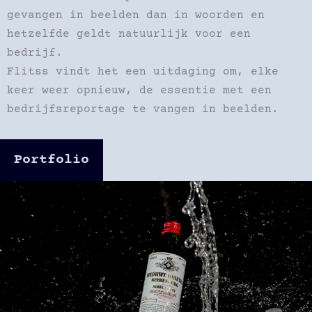
gevangen in beelden dan in woorden en
hetzelfde geldt natuurlijk voor een
bedrijf.
Flitss vindt het een uitdaging om, elke
keer weer opnieuw, de essentie met een
bedrijfsreportage te vangen in beelden.
Portfolio