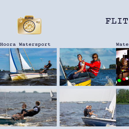
Ga
naar
FLIT
de
inhoud
Hoora Watersport
Wate