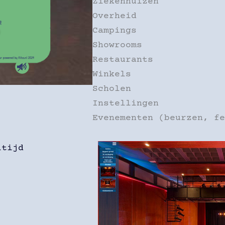
Ziekenhuizen
Overheid
Campings
Showrooms
Restaurants
Winkels
Scholen
Instellingen
Evenementen (beurzen, fe
ltijd