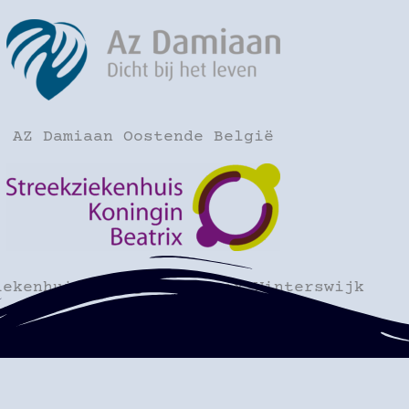
AZ Damiaan Oostende België
iekenhuis Konigin Beatrix Winterswijk