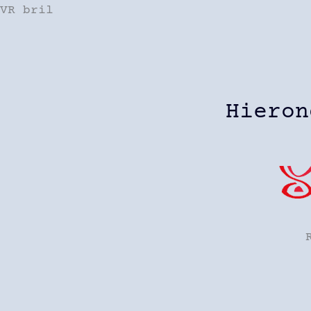
VR bril
Hieron