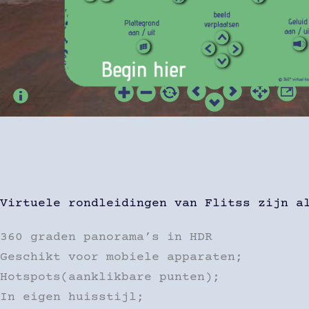
Virtuele rondleidingen van Flitss zijn a
360 graden panorama’s in HDR
Geschikt voor mobiele apparaten;
Hotspots(aanklikbare punten);
In eigen huisstijl;