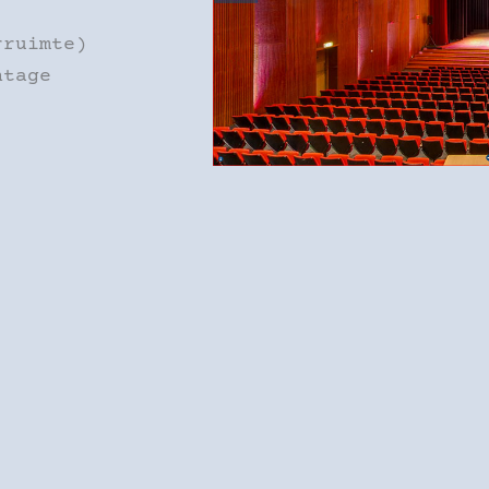
rruimte)
ntage